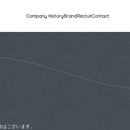
Company History
Brand
Recruit
Contact
合はございます。